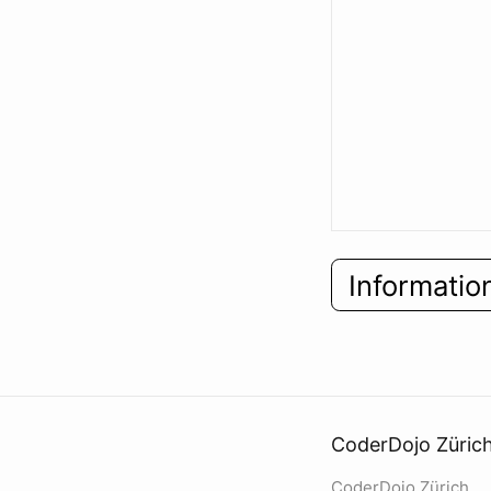
Informatio
CoderDojo Züric
CoderDojo Zürich