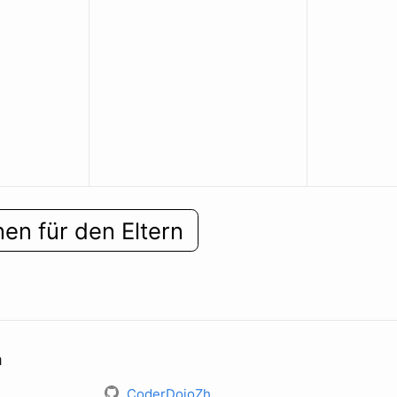
nen für den Eltern
h
CoderDojoZh