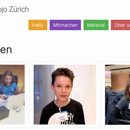
jo Zürich
Hallo
Mitmachen
Material
Über u
hen