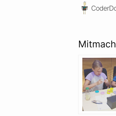
CoderDo
Mitmac