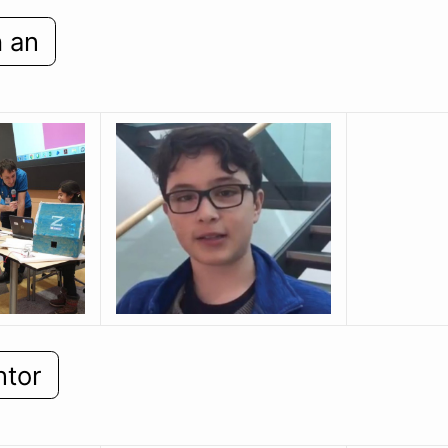
h an
tor